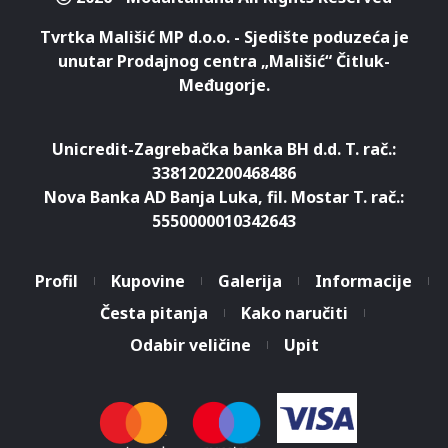
Tvrtka Mališić MP d.o.o. - Sjedište poduzeća je
unutar Prodajnog centra „Mališić“ Čitluk-
Međugorje.
Unicredit-Zagrebačka banka BH d.d. T. rač.:
3381202200468486
Nova Banka AD Banja Luka, fil. Mostar T. rač.:
5550000010342643
Profil
Kupovine
Galerija
Informacije
Česta pitanja
Kako naručiti
Koristimo kolačiće za pružanje
boljeg korisničkog iskustva.
Odabir veličine
Upit
Nastavkom pregleda web
Prihvatam
stranice slažete se s uvjetima
korištenja.
Saznaj više