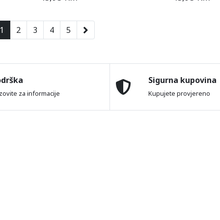
1
2
3
4
5
odrška
Sigurna kupovina
zovite za informacije
Kupujete provjereno