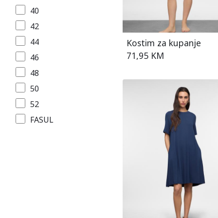
40
smeđa/bijela
42
šarena
44
Kostim za kupanje
zelena
71,95 KM
46
48
50
52
FASUL
L
L/XL
M
S
S/M
XL