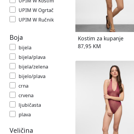
UPIM W Kostim
UPIM W Ogrtač
UPIM W Ručnik
Boja
Kostim za kupanje
87,95 KM
bijela
bijela/plava
bijela/zelena
bijelo/plava
crna
crvena
ljubičasta
plava
plava/smeđa
Veličina
smeđa