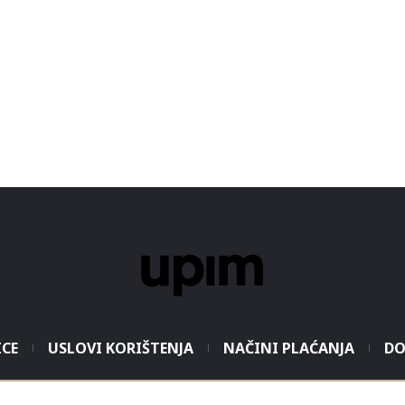
ICE
USLOVI KORIŠTENJA
NAČINI PLAĆANJA
DO
2026 - Modaitaliana All Rights Reserved