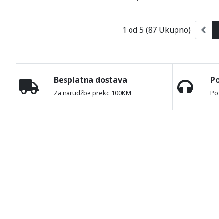
1 od 5 (87 Ukupno)
Besplatna dostava
P
Za narudžbe preko 100KM
Po