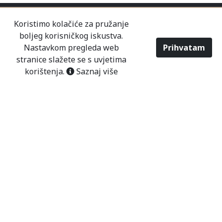
Koristimo kolačiće za pružanje
boljeg korisničkog iskustva.
Nastavkom pregleda web
Prihvatam
stranice slažete se s uvjetima
korištenja.
Saznaj više
O NAMA
KONTAKT
PRODAVNICE
USLOVI KORIŠTENJA
NAČINI PLAĆANJA
DOSTAVA
POSLOVANJE
NOVOSTI
2026 - Modaitaliana All Rights Reserved
Tvrtka Mališić MP d.o.o. - Sjedište poduzeća je
unutar Prodajnog centra „Mališić“ Čitluk-
Međugorje.