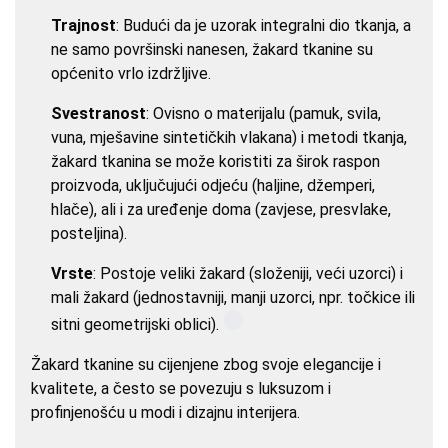
Trajnost
: Budući da je uzorak integralni dio tkanja, a
ne samo površinski nanesen, žakard tkanine su
općenito vrlo izdržljive.
Svestranost
: Ovisno o materijalu (pamuk, svila,
vuna, mješavine sintetičkih vlakana) i metodi tkanja,
žakard tkanina se može koristiti za širok raspon
proizvoda, uključujući odjeću (haljine, džemperi,
hlače), ali i za uređenje doma (zavjese, presvlake,
posteljina).
Vrste
: Postoje veliki žakard (složeniji, veći uzorci) i
mali žakard (jednostavniji, manji uzorci, npr. točkice ili
sitni geometrijski oblici).
Žakard tkanine su cijenjene zbog svoje elegancije i
kvalitete, a često se povezuju s luksuzom i
profinjenošću u modi i dizajnu interijera.