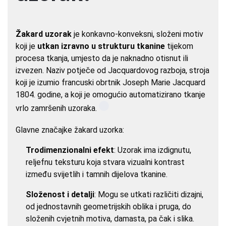
Žakard uzorak
je konkavno-konveksni, složeni motiv
koji je
utkan izravno u strukturu tkanine
tijekom
procesa tkanja, umjesto da je naknadno otisnut ili
izvezen. Naziv potječe od Jacquardovog razboja, stroja
koji je izumio francuski obrtnik Joseph Marie Jacquard
1804. godine, a koji je omogućio automatizirano tkanje
vrlo zamršenih uzoraka.
Glavne značajke žakard uzorka:
Trodimenzionalni efekt
: Uzorak ima izdignutu,
reljefnu teksturu koja stvara vizualni kontrast
između svijetlih i tamnih dijelova tkanine.
Složenost i detalji
: Mogu se utkati različiti dizajni,
od jednostavnih geometrijskih oblika i pruga, do
složenih cvjetnih motiva, damasta, pa čak i slika.