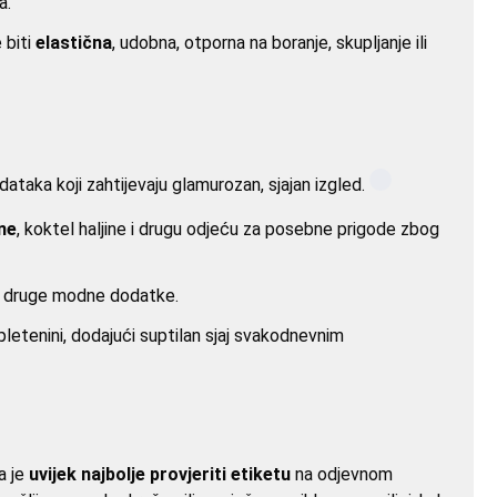
a.
 biti
elastična
, udobna, otporna na boranje, skupljanje ili
ataka koji zahtijevaju glamurozan, sjajan izgled.
ine
, koktel haljine i drugu odjeću za posebne prigode zbog
 i druge modne dodatke.
pletenini, dodajući suptilan sjaj svakodnevnim
a je
uvijek najbolje provjeriti etiketu
na odjevnom