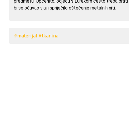
predmetu. Općenito, odjeću s Lurexom često treba prati paž
bi se očuvao sjaj i spriječilo oštećenje metalnih niti.
#materijal #tkanina