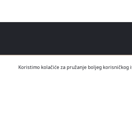
Koristimo kolačiće za pružanje boljeg korisničkog 
O NAMA
KONTAKT
PRODAVN
Tvrtka Mališić MP d.o
Un
Nov