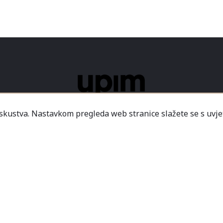
iskustva. Nastavkom pregleda web stranice slažete se s uvje
ICE
USLOVI KORIŠTENJA
NAČINI PLAĆANJA
DO
2026 - Modaitaliana All Rights Reserved
.o. - Sjedište poduzeća je unutar Prodajnog centra „Mali
icredit-Zagrebačka banka BH d.d. T. rač.: 3381202200468
a Banka AD Banja Luka, fil. Mostar T. rač.: 555000001034