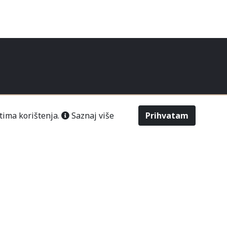
tima korištenja.
Saznaj više
Prihvatam
STAVA
POSLOVANJE
NOVOSTI
šić“ Čitluk-Međugorje.
486
2643