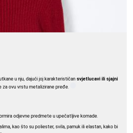
tkane u nju, dajući joj karakterističan
svjetlucavi ili sjajni
e za ovu vrstu metalizirane pređe.
formira odjevne predmete u upečatljive komade.
ma, kao što su poliester, svila, pamuk ili elastan, kako bi