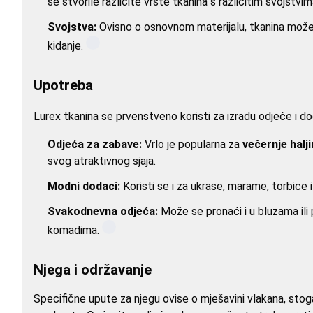
se stvorile različite vrste tkanina s različitim svojstvim
Svojstva:
Ovisno o osnovnom materijalu, tkanina može
kidanje.
Upotreba
Lurex tkanina se prvenstveno koristi za izradu odjeće i dod
Odjeća za zabave:
Vrlo je popularna za
večernje halj
svog atraktivnog sjaja.
Modni dodaci:
Koristi se i za ukrase, marame, torbice
Svakodnevna odjeća:
Može se pronaći i u bluzama ili 
komadima.
Njega i održavanje
Specifične upute za njegu ovise o mješavini vlakana, stog