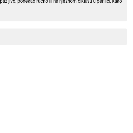
ljivo, ponekad ručno ili na nježnom ciklusu u perilici, kako