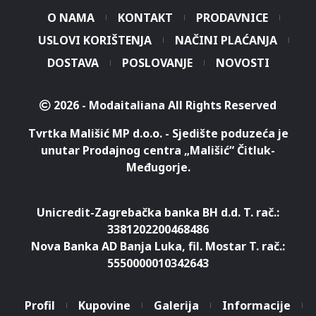
O NAMA
KONTAKT
PRODAVNICE
USLOVI KORIŠTENJA
NAČINI PLAĆANJA
DOSTAVA
POSLOVANJE
NOVOSTI
2026 - Modaitaliana All Rights Reserved
Tvrtka Mališić MP d.o.o. - Sjedište poduzeća je
unutar Prodajnog centra „Mališić“ Čitluk-
Međugorje.
Unicredit-Zagrebačka banka BH d.d. T. rač.:
3381202200468486
Nova Banka AD Banja Luka, fil. Mostar T. rač.:
5550000010342643
Profil
Kupovine
Galerija
Informacije