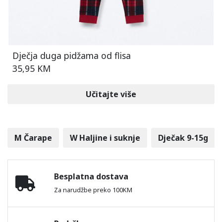
Dječja duga pidžama od flisa
35,95 KM
Učitajte više
M Čarape
W Haljine i suknje
Dječak 9-15g
Besplatna dostava
Za narudžbe preko 100KM