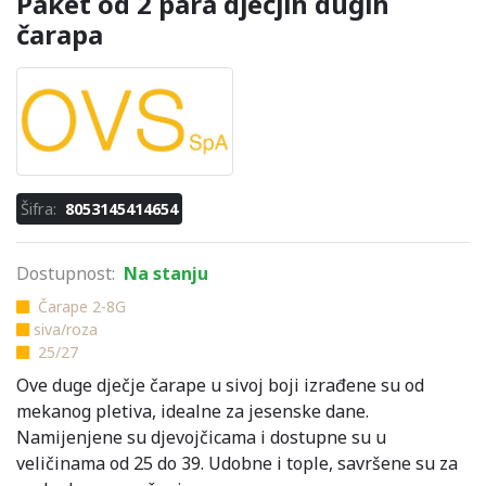
Paket od 2 para dječjih dugih
čarapa
Šifra:
8053145414654
Dostupnost:
Na stanju
Čarape 2-8G
siva/roza
25/27
Ove duge dječje čarape u sivoj boji izrađene su od
mekanog pletiva, idealne za jesenske dane.
Namijenjene su djevojčicama i dostupne su u
veličinama od 25 do 39. Udobne i tople, savršene su za