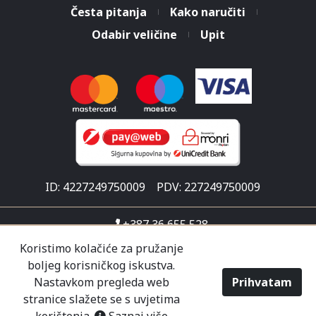
Česta pitanja
Kako naručiti
Odabir veličine
Upit
ID: 4227249750009
PDV: 227249750009
+387 36 655 528
info@malisicshop.ba
Koristimo kolačiće za pružanje
boljeg korisničkog iskustva.
Put za Ljubuški 1
Nastavkom pregleda web
Prihvatam
Pon-sub 07:30 - 21:00
stranice slažete se s uvjetima