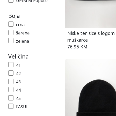
UPIM M Papuče
Boja
crna
Niske tenisice s logom
šarena
muškarce
zelena
76,95 KM
Veličina
41
42
43
44
45
FASUL