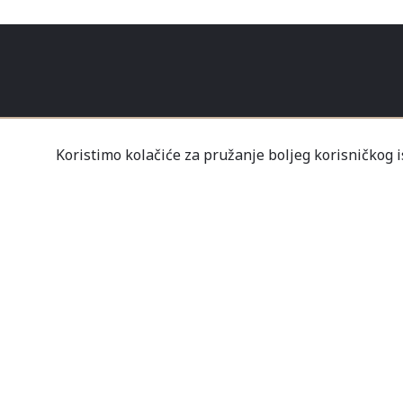
Koristimo kolačiće za pružanje boljeg korisničkog 
O NAMA
KONTAKT
PRODAVN
Tvrtka Mališić MP d.o
Un
Nov