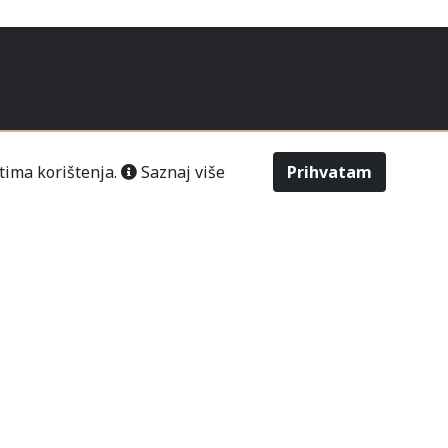
tima korištenja.
Saznaj više
Prihvatam
STAVA
POSLOVANJE
NOVOSTI
šić“ Čitluk-Međugorje.
486
2643