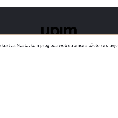
iskustva. Nastavkom pregleda web stranice slažete se s uvje
ICE
USLOVI KORIŠTENJA
NAČINI PLAĆANJA
DO
2026 - Modaitaliana All Rights Reserved
.o. - Sjedište poduzeća je unutar Prodajnog centra „Mali
icredit-Zagrebačka banka BH d.d. T. rač.: 3381202200468
a Banka AD Banja Luka, fil. Mostar T. rač.: 555000001034