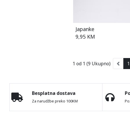
Japanke
9,95 KM
1 od 1 (9 Ukupno)
1
Besplatna dostava
P
Za narudžbe preko 100KM
Po