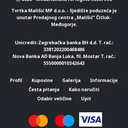
Tvrtka Mališić MP d.o.o. - Sjedište poduzeća je
unutar Prodajnog centra „Mališić“ Čitluk-
Međugorje.
Unicredit-Zagrebačka banka BH d.d. T. rač.:
3381202200468486
Nova Banka AD Banja Luka, fil. Mostar T. rač.:
5550000010342643
Profil
Kupovine
Galerija
Informacije
Česta pitanja
Kako naručiti
Koristimo kolačiće za pružanje
boljeg korisničkog iskustva.
Odabir veličine
Upit
Nastavkom pregleda web
Prihvatam
stranice slažete se s uvjetima
korištenja.
Saznaj više