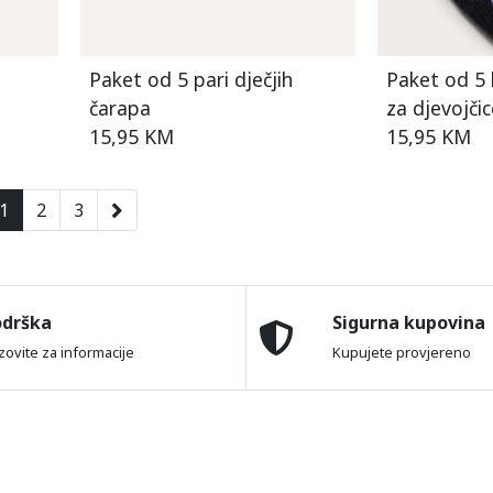
h
Paket od 5 pari dječjih
Paket od 5 
čarapa
za djevojčic
15,95 KM
15,95 KM
1
2
3
odrška
Sigurna kupovina
zovite za informacije
Kupujete provjereno