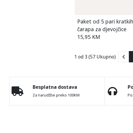
Paket od 5 pari kratki
čarapa za djevojčice
15,95 KM
1 od 3 (57 Ukupno)
Besplatna dostava
P
Za narudžbe preko 100KM
Po