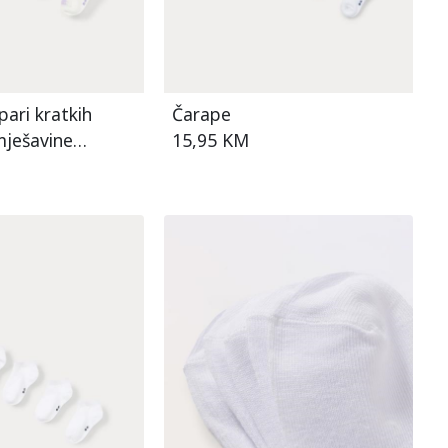
pari kratkih
Čarape
mješavine
15,95 KM
djevojčice