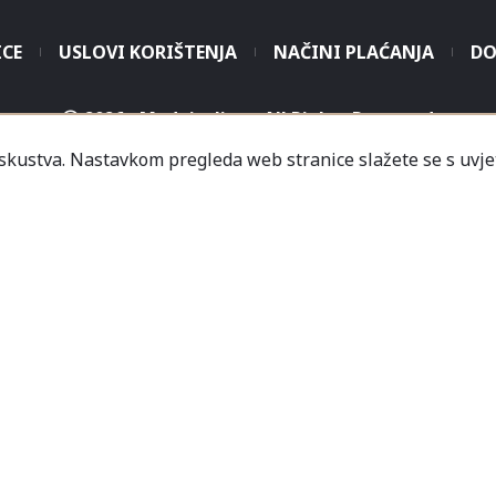
ICE
USLOVI KORIŠTENJA
NAČINI PLAĆANJA
DO
2026 - Modaitaliana All Rights Reserved
iskustva. Nastavkom pregleda web stranice slažete se s uvje
.o. - Sjedište poduzeća je unutar Prodajnog centra „Mali
icredit-Zagrebačka banka BH d.d. T. rač.: 3381202200468
a Banka AD Banja Luka, fil. Mostar T. rač.: 555000001034
rija
Informacije
Česta pitanja
Kako naručiti