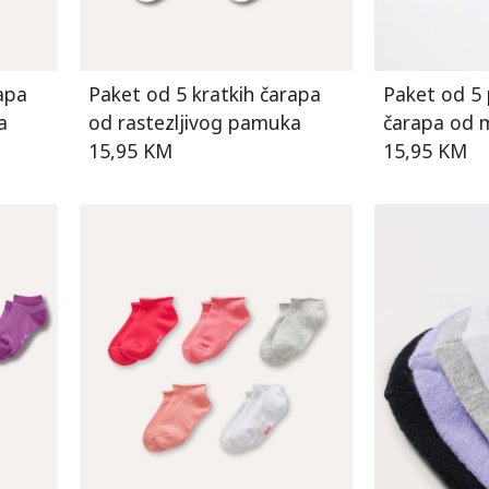
apa
Paket od 5 kratkih čarapa
Paket od 5 
a
od rastezljivog pamuka
čarapa od 
15,95 KM
pamuka
15,95 KM