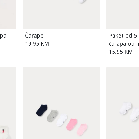
apa
Čarape
Paket od 5 
19,95 KM
čarapa od 
pamuka za 
15,95 KM