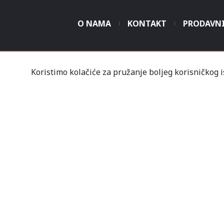
O NAMA
KONTAKT
PRODAVN
Koristimo kolačiće za pružanje boljeg korisničkog 
Tvrtka Mališić MP d.o
Un
Nov
Profil
Kupovine
Gale