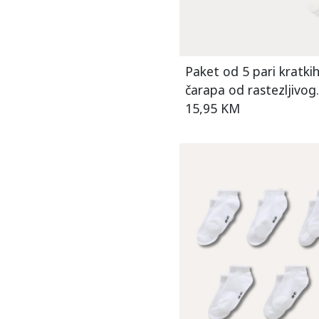
Paket od 5 pari kratki
čarapa od rastezljivog
pamuka za djevojčice
15,95 KM