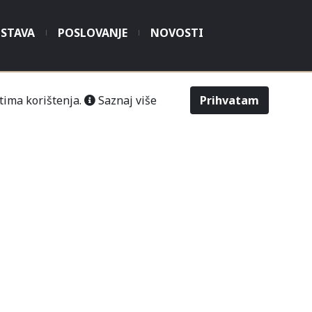
STAVA
POSLOVANJE
NOVOSTI
tima korištenja.
Saznaj više
Prihvatam
šić“ Čitluk-Međugorje.
486
2643
Odabir veličine
Upit