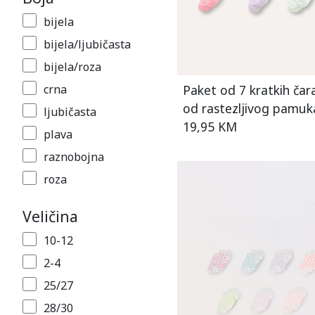
bijela
bijela/ljubičasta
bijela/roza
Paket od 7 kratkih čar
crna
od rastezljivog pamuk
ljubičasta
19,95 KM
plava
raznobojna
roza
ružičasta
Veličina
siva
10-12
siva/crna
2-4
šarena
25/27
28/30