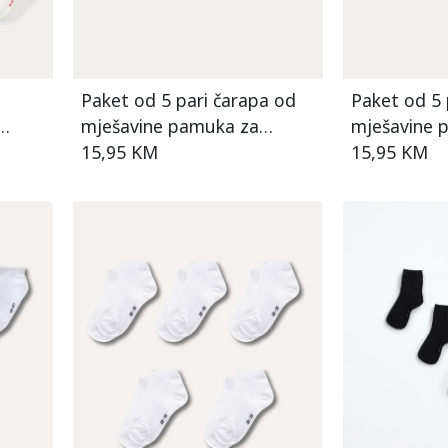
h
Paket od 5 pari čarapa od
Paket od 5 
mješavine pamuka za
mješavine 
djevojčice
15,95 KM
djevojčice
15,95 KM