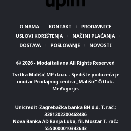
O NAMA
KONTAKT
PRODAVNICE
USLOVI KORIŠTENJA
NAČINI PLAĆANJA
DOSTAVA
POSLOVANJE
NOVOSTI
2026 - Modaitaliana All Rights Reserved
Tvrtka Mališić MP d.o.o. - Sjedište poduzeća je
unutar Prodajnog centra „Mališić“ Čitluk-
Međugorje.
Unicredit-Zagrebačka banka BH d.d. T. rač.:
3381202200468486
Nova Banka AD Banja Luka, fil. Mostar T. rač.:
5550000010342643