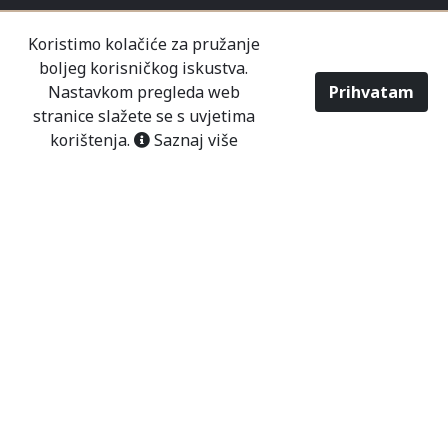
Koristimo kolačiće za pružanje
Profil
Kupovine
Galerija
Informacije
boljeg korisničkog iskustva.
Česta pitanja
Kako naručiti
Nastavkom pregleda web
Prihvatam
Odabir veličine
Upit
stranice slažete se s uvjetima
korištenja.
Saznaj više
ID: 4227249750009
PDV: 227249750009
+387 36 655 528
info@malisicshop.ba