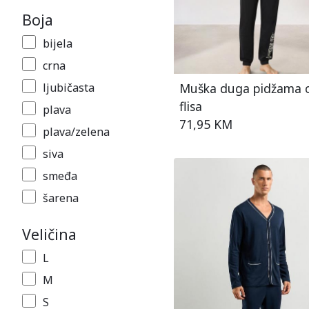
Boja
bijela
crna
Muška duga pidžama 
ljubičasta
flisa
plava
71,95 KM
plava/zelena
siva
smeđa
šarena
zelena
Veličina
L
M
S