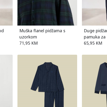
od
Muška flanel pidžama s
Duge pidža
uzorkom
pamuka za 
71,95 KM
65,95 KM