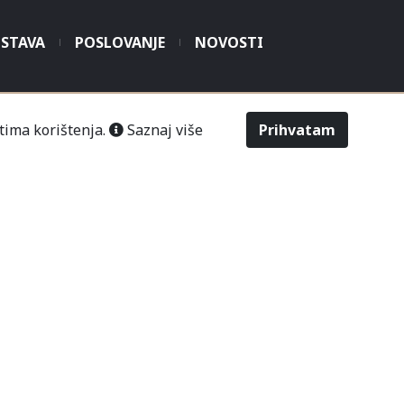
STAVA
POSLOVANJE
NOVOSTI
tima korištenja.
Saznaj više
Prihvatam
šić“ Čitluk-Međugorje.
486
2643
Odabir veličine
Upit