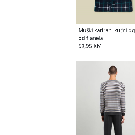
Muški karirani kućni o
od flanela
59,95 KM