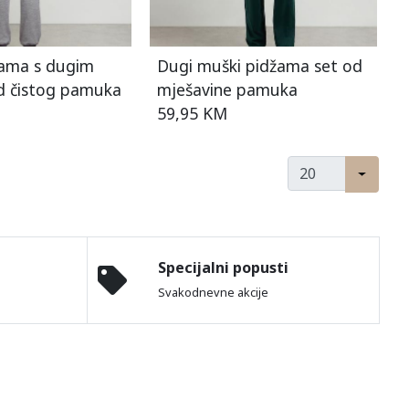
ama s dugim
Dugi muški pidžama set od
d čistog pamuka
mješavine pamuka
59,95 KM
Specijalni popusti
Svakodnevne akcije