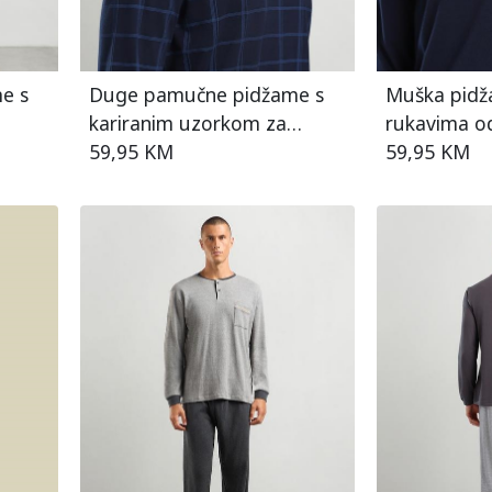
e s
Duge pamučne pidžame s
Muška pidž
kariranim uzorkom za
rukavima o
muškarce
59,95 KM
59,95 KM