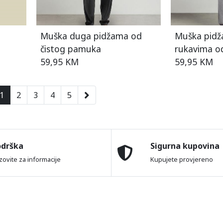
Muška duga pidžama od
Muška pidž
čistog pamuka
rukavima o
59,95 KM
59,95 KM
1
2
3
4
5
odrška
Sigurna kupovina
zovite za informacije
Kupujete provjereno