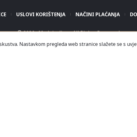
ICE
USLOVI KORIŠTENJA
NAČINI PLAĆANJA
DO
2026 - Modaitaliana All Rights Reserved
iskustva. Nastavkom pregleda web stranice slažete se s uvje
.o. - Sjedište poduzeća je unutar Prodajnog centra „Mali
icredit-Zagrebačka banka BH d.d. T. rač.: 3381202200468
a Banka AD Banja Luka, fil. Mostar T. rač.: 555000001034
rija
Informacije
Česta pitanja
Kako naručiti