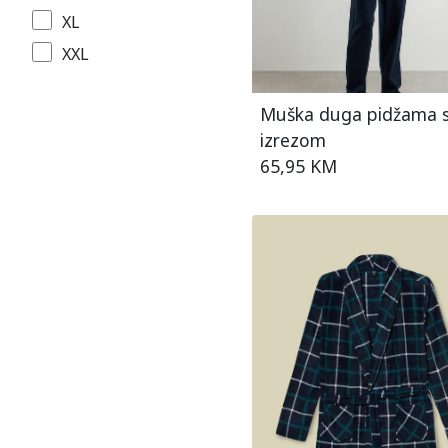
XL
XXL
Muška duga pidžama s
izrezom
65,95 KM