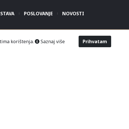
STAVA
POSLOVANJE
NOVOSTI
tima korištenja.
Saznaj više
Prihvatam
šić“ Čitluk-Međugorje.
486
2643
Odabir veličine
Upit