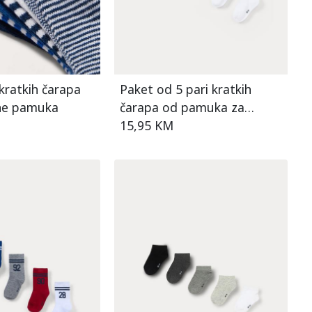
kratkih čarapa
Paket od 5 pari kratkih
ne pamuka
čarapa od pamuka za
dječake
15,95 KM