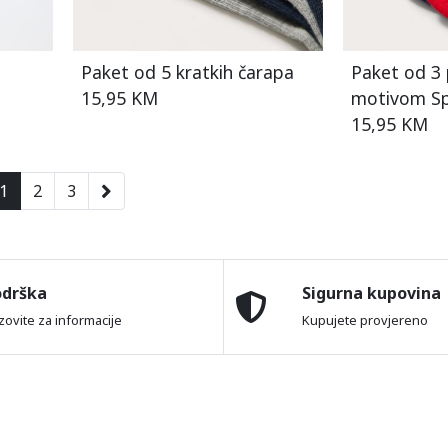
h
Paket od 5 kratkih čarapa
Paket od 3 
15,95 KM
motivom S
15,95 KM
1
2
3
odrška
Sigurna kupovina
zovite za informacije
Kupujete provjereno