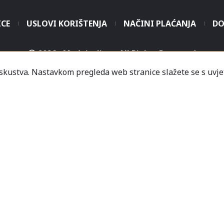
ICE
USLOVI KORIŠTENJA
NAČINI PLAĆANJA
DO
2026 - Modaitaliana All Rights Reserved
iskustva. Nastavkom pregleda web stranice slažete se s uvje
.o. - Sjedište poduzeća je unutar Prodajnog centra „Mali
icredit-Zagrebačka banka BH d.d. T. rač.: 3381202200468
a Banka AD Banja Luka, fil. Mostar T. rač.: 555000001034
rija
Informacije
Česta pitanja
Kako naručiti