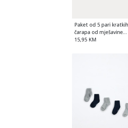
Paket od 5 pari kratki
čarapa od mješavine
pamuka za dječake
15,95 KM