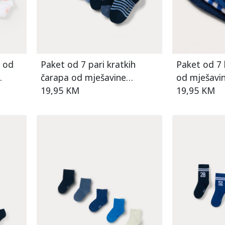
a od
Paket od 7 pari kratkih
Paket od 7 
čarapa od mješavine
od mješavi
pamuka za dječake
19,95 KM
19,95 KM