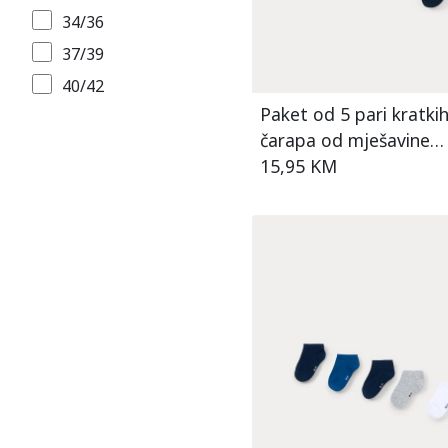
34/36
37/39
40/42
Paket od 5 pari kratki
čarapa od mješavine
pamuka za dječake
15,95 KM