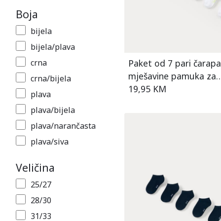
Boja
bijela
bijela/plava
Paket od 7 pari čarap
crna
mješavine pamuka za
crna/bijela
dječake
19,95 KM
plava
plava/bijela
plava/narančasta
plava/siva
plava/zelena
Veličina
raznobojna
25/27
siva/plava
28/30
šarena
31/33
zelena/žuta