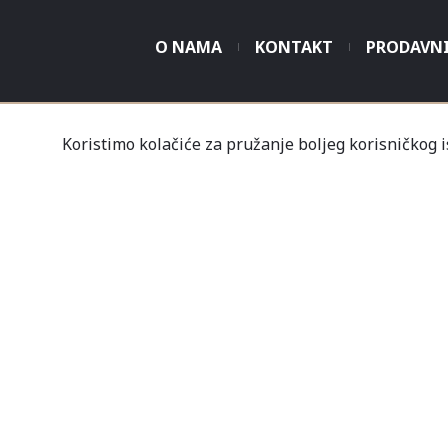
O NAMA
KONTAKT
PRODAVN
Koristimo kolačiće za pružanje boljeg korisničkog 
Tvrtka Mališić MP d.o
Un
Nov
Profil
Kupovine
Gale