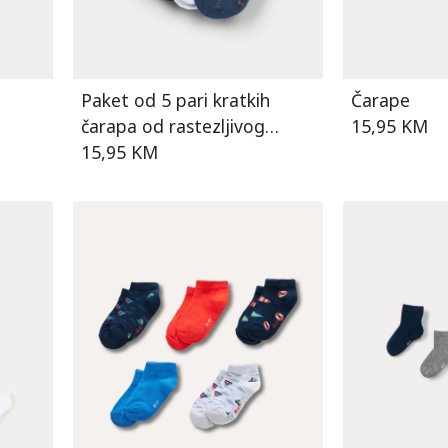
h
Paket od 5 pari kratkih
Čarape
čarapa od rastezljivog
15,95 KM
pamuka za dječake
15,95 KM