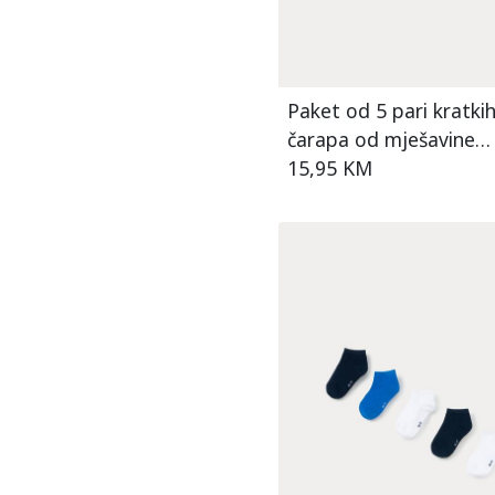
Paket od 5 pari kratki
čarapa od mješavine
pamuka za dječake
15,95 KM