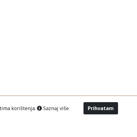
tima korištenja.
Saznaj više
Prihvatam