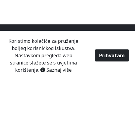
Koristimo kolačiće za pružanje
boljeg korisničkog iskustva.
Nastavkom pregleda web
Prihvatam
stranice slažete se s uvjetima
korištenja.
Saznaj više
O NAMA
KONTAKT
PRODAVNICE
USLOVI KORIŠTENJA
NAČINI PLAĆANJA
DOSTAVA
POSLOVANJE
NOVOSTI
2026 - Modaitaliana All Rights Reserved
Tvrtka Mališić MP d.o.o. - Sjedište poduzeća je
unutar Prodajnog centra „Mališić“ Čitluk-