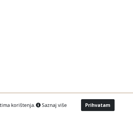
tima korištenja.
Saznaj više
Prihvatam