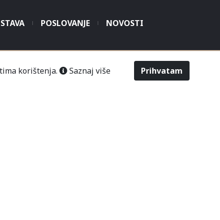
STAVA
POSLOVANJE
NOVOSTI
tima korištenja.
Saznaj više
Prihvatam
šić“ Čitluk-Međugorje.
486
2643
Odabir veličine
Upit