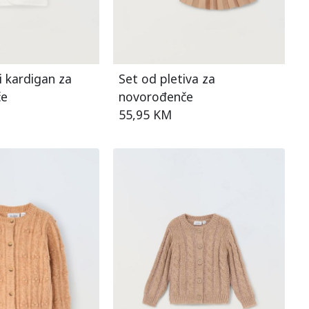
li kardigan za
Set od pletiva za
če
novorođenče
55,95 KM