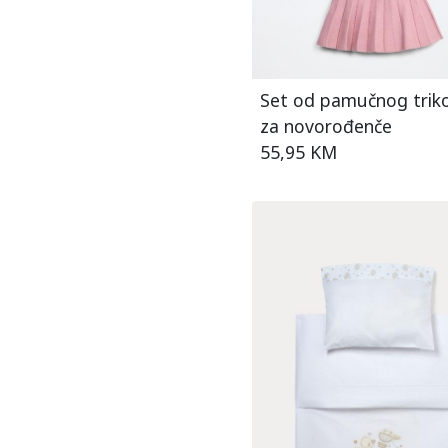
30-36
3-6
6-12
Set od pamučnog trik
6-9
za novorođenče
9-12
55,95 KM
T.U.