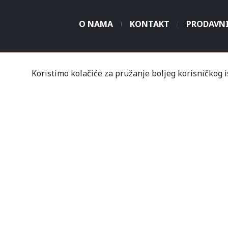
O NAMA
KONTAKT
PRODAVN
Koristimo kolačiće za pružanje boljeg korisničkog 
Tvrtka Mališić MP d.o
Un
Nov
Profil
Kupovine
Gale