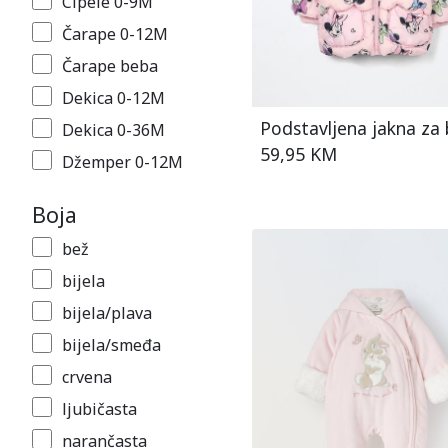
Cipele 0-9M
Čarape 0-12M
Čarape beba
Dekica 0-12M
Podstavljena jakna za
Dekica 0-36M
59,95 KM
Džemper 0-12M
Džemper 0-9M
Boja
Džemper 6-30M
bež
Gegice 0-12M
bijela
Haljina 0-12M
bijela/plava
Haljina 0-9M
bijela/smeđa
Hlače 0-12M
crvena
Hlače 0-9M
ljubičasta
Jakna 0-9M
narančasta