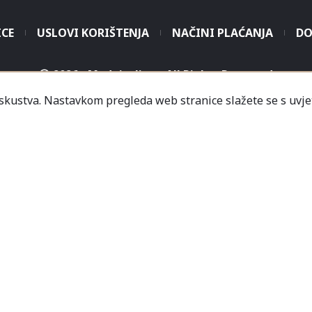
ICE
USLOVI KORIŠTENJA
NAČINI PLAĆANJA
DO
2026 - Modaitaliana All Rights Reserved
iskustva. Nastavkom pregleda web stranice slažete se s uvje
.o. - Sjedište poduzeća je unutar Prodajnog centra „Mali
icredit-Zagrebačka banka BH d.d. T. rač.: 3381202200468
a Banka AD Banja Luka, fil. Mostar T. rač.: 555000001034
rija
Informacije
Česta pitanja
Kako naručiti