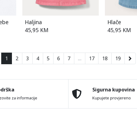
bebe
Haljina
Hlače
45,95 KM
45,95 KM
1
2
3
4
5
6
7
…
17
18
19
odrška
Sigurna kupovina
zovite za informacije
Kupujete provjereno