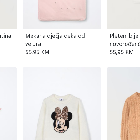
utina
Mekana dječja deka od
Pleteni bije
velura
novorođen
55,95 KM
55,95 KM