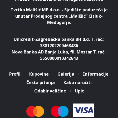
Tvrtka Mališić MP d.o.o. - Sjedište poduzeća je
unutar Prodajnog centra „Mališić“ Čitluk-
Međugorje.
Unicredit-Zagrebačka banka BH d.d. T. rač.:
3381202200468486
Nova Banka AD Banja Luka, fil. Mostar T. rač.:
5550000010342643
Profil
Kupovine
Galerija
Informacije
Česta pitanja
Kako naručiti
Koristimo kolačiće za pružanje
boljeg korisničkog iskustva.
Odabir veličine
Upit
Nastavkom pregleda web
Prihvatam
stranice slažete se s uvjetima
korištenja.
Saznaj više