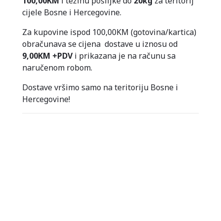
100,00KM
i težinu pošiljke do
20kg
za teritorij
cijele Bosne i Hercegovine.
Za kupovine ispod 100,00KM (gotovina/kartica)
obračunava se cijena dostave u iznosu od
9,00KM
+PDV
i prikazana je na računu sa
naručenom robom.
Dostave vršimo samo na teritoriju Bosne i
Hercegovine!