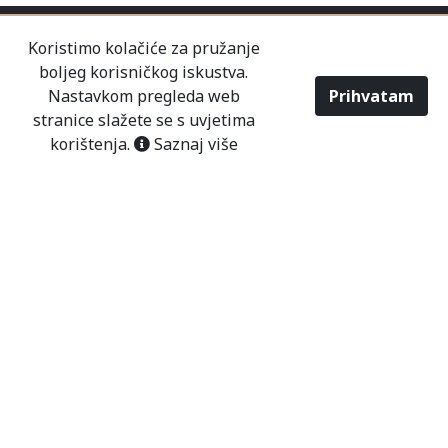
Koristimo kolačiće za pružanje
boljeg korisničkog iskustva.
Nastavkom pregleda web
Prihvatam
stranice slažete se s uvjetima
korištenja.
Saznaj više
O NAMA
KONTAKT
PRODAVNICE
USLOVI KORIŠTENJA
NAČINI PLAĆANJA
DOSTAVA
POSLOVANJE
NOVOSTI
2026 - Modaitaliana All Rights Reserved
Tvrtka Mališić MP d.o.o. - Sjedište poduzeća je
unutar Prodajnog centra „Mališić“ Čitluk-
Međugorje.