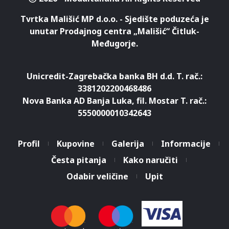
Tvrtka Mališić MP d.o.o. - Sjedište poduzeća je
unutar Prodajnog centra „Mališić“ Čitluk-
Međugorje.
Unicredit-Zagrebačka banka BH d.d. T. rač.:
3381202200468486
Nova Banka AD Banja Luka, fil. Mostar T. rač.:
5550000010342643
Profil
Kupovine
Galerija
Informacije
Česta pitanja
Kako naručiti
Koristimo kolačiće za pružanje
boljeg korisničkog iskustva.
Odabir veličine
Upit
Nastavkom pregleda web
Prihvatam
stranice slažete se s uvjetima
korištenja.
Saznaj više