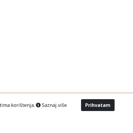
tima korištenja.
Saznaj više
Prihvatam