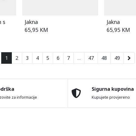
n s
Jakna
Jakna
65,95 KM
65,95 KM
1
2
3
4
5
6
7
…
47
48
49
odrška
Sigurna kupovina
zovite za informacije
Kupujete provjereno