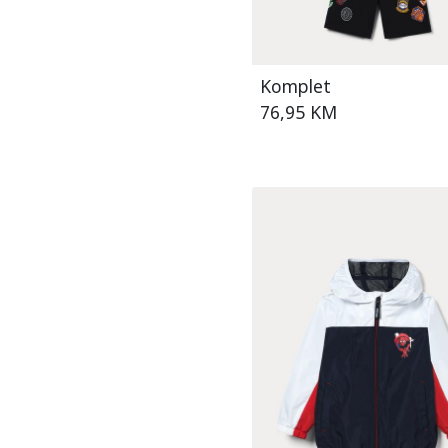
Šorc 9-15G
8-10
siva/plava
Tajice 2-9G
8-9
siva/zelena
Traperice 2-9G
9-10
Komplet
smeđa
Traperice 6-30M
76,95 KM
9-12
smeđa/plava
Traperice 9-15G
šarena
UPIM
zelena
Vesta 2-9G
zelena/plava
Vesta 6-30M
zelena/žuta
Vesta 9-15G
žuta
žuta/crna
žuta/crvena