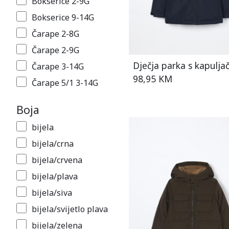
Bokserice 2-9G
Bokserice 9-14G
Čarape 2-8G
Čarape 2-9G
Dječja parka s kapulj
Čarape 3-14G
98,95 KM
Čarape 5/1 3-14G
Dukserica 2-9G
Boja
Dukserica 9-15G
bijela
Gaćice 2-14G
bijela/crna
Gaćice 2-8G
bijela/crvena
Gaćice 2-9G
bijela/plava
Gaćice 9-14G
bijela/siva
Hlače 2-9G
bijela/svijetlo plava
Hlače 6-30M
bijela/zelena