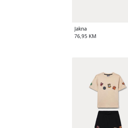
Majica 9-15G
25/27
plava/bijela
Ogrtač 2-8G
28/30
plava/crna
Ogrtač 9-14G
30-36
plava/crvena
Pidžama 2-8G
Jakna
31/33
plava/narančasta
76,95 KM
Pidžama 2-9G
3-4
plava/ružičasta
Pidžama 9-14G
34/36
plava/siva
Potkošulja 2-8G
37/39
plava/smeđa
Potkošulja 2-9G
40/42
plava/svijetlo plava
Potkošulja 9-14G
4-5
plava/zelena
Prsluk 2-9G
4-6
raznobojna
Prsluk 6-30M
5-6
roza
Prsluk 9-15G
6-7
siva
Šorc 2-9G
6-8
siva/bijela
Šorc 6-30M
7-8
siva/crna