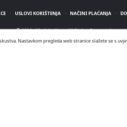
ICE
USLOVI KORIŠTENJA
NAČINI PLAĆANJA
DO
2026 - Modaitaliana All Rights Reserved
iskustva. Nastavkom pregleda web stranice slažete se s uvje
.o. - Sjedište poduzeća je unutar Prodajnog centra „Mali
icredit-Zagrebačka banka BH d.d. T. rač.: 3381202200468
a Banka AD Banja Luka, fil. Mostar T. rač.: 555000001034
rija
Informacije
Česta pitanja
Kako naručiti