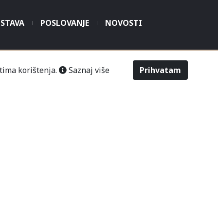
STAVA
POSLOVANJE
NOVOSTI
tima korištenja.
Saznaj više
Prihvatam
šić“ Čitluk-Međugorje.
486
2643
Odabir veličine
Upit