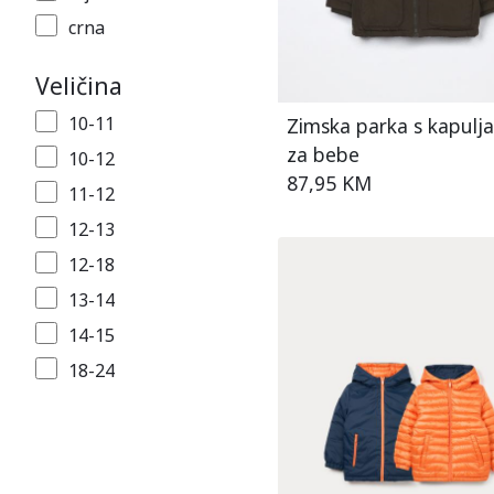
Hlače 9-15G
crna
Jakna 2-9G
crna/bijela
Jakna 6-30M
Veličina
Crna/Siva
Jakna 9-15G
10-11
Zimska parka s kapulj
crna/zelena
Komplet 2-9G
za bebe
10-12
crvena
Komplet 6-30M
87,95 KM
11-12
crvena/bijela
Komplet 9-15G
12-13
crvena/plava
Košulja 2-9G
12-18
crvena/siva
Košulja 6-30M
13-14
crvena/zelena
Košulja 9-15G
14-15
ljubičasta
Majica 2-8G
18-24
narančasta
Majica 2-9G
2-3
narančasta/crna
Majica 6-30M
2-4
narančasta/plava
Majica 9-14G
24-30
plava