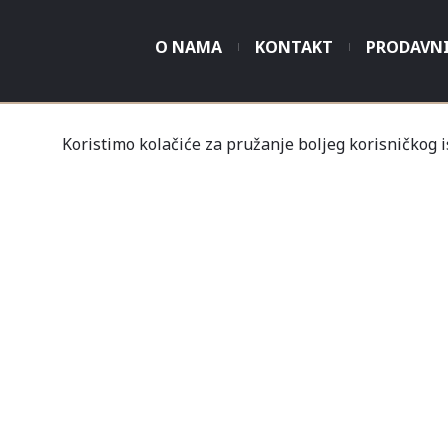
O NAMA
KONTAKT
PRODAVN
Koristimo kolačiće za pružanje boljeg korisničkog 
Tvrtka Mališić MP d.o
Un
Nov
Profil
Kupovine
Gale