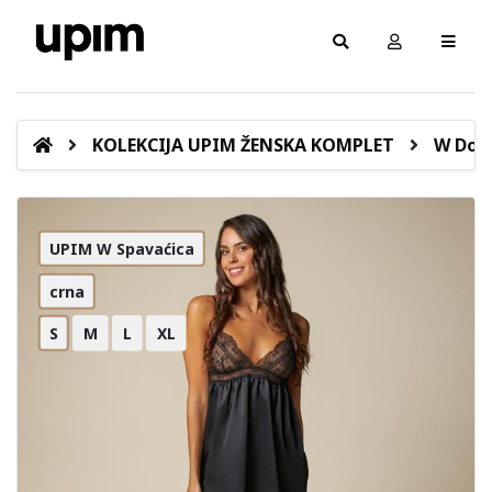
KOLEKCIJA UPIM ŽENSKA KOMPLET
W Donj
UPIM W Spavaćica
crna
S
M
L
XL