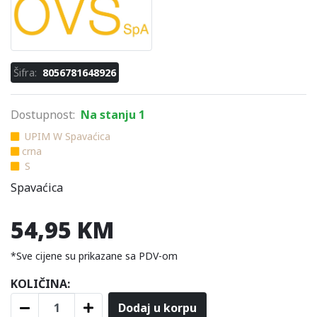
Šifra:
8056781648926
Dostupnost:
Na stanju 1
UPIM W Spavaćica
crna
S
Spavaćica
54,95 KM
*Sve cijene su prikazane sa PDV-om
KOLIČINA:
Dodaj u korpu