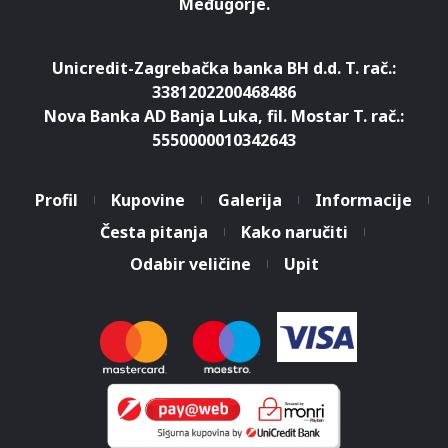
Međugorje.
Unicredit-Zagrebačka banka BH d.d. T. rač.:
3381202200468486
Nova Banka AD Banja Luka, fil. Mostar T. rač.:
5550000010342643
Profil
Kupovine
Galerija
Informacije
Česta pitanja
Kako naručiti
Odabir veličine
Upit