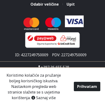
Odabir veličine
Upit
ID: 4227249750009
PDV: 227249750009
+387 36 655 528
info@malisicshop.ba
Koristimo kolačiće za pružanje
boljeg korisničkog iskustva.
Put za Ljubuški 1
Nastavkom pregleda web
Prihvatam
Pon-sub 07:30 - 21:00
stranice slažete se s uvjetima
korištenja.
Saznaj više