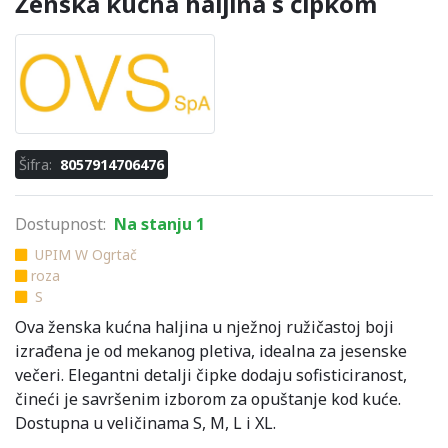
Ženska kućna haljina s čipkom
Šifra:
8057914706476
Dostupnost:
Na stanju 1
UPIM W Ogrtač
roza
S
Ova ženska kućna haljina u nježnoj ružičastoj boji
izrađena je od mekanog pletiva, idealna za jesenske
večeri. Elegantni detalji čipke dodaju sofisticiranost,
čineći je savršenim izborom za opuštanje kod kuće.
Dostupna u veličinama S, M, L i XL.