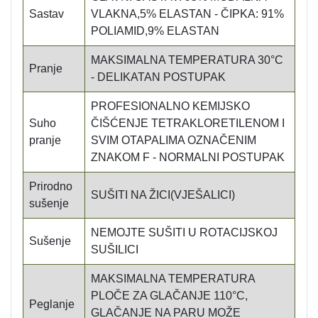
Sastav
VLAKNA,5% ELASTAN - ČIPKA: 91%
POLIAMID,9% ELASTAN
MAKSIMALNA TEMPERATURA 30°C
Pranje
- DELIKATAN POSTUPAK
PROFESIONALNO KEMIJSKO
Suho
ČIŠĆENJE TETRAKLORETILENOM I
pranje
SVIM OTAPALIMA OZNAČENIM
ZNAKOM F - NORMALNI POSTUPAK
Prirodno
SUŠITI NA ŽICI(VJEŠALICI)
sušenje
NEMOJTE SUŠITI U ROTACIJSKOJ
Sušenje
SUŠILICI
MAKSIMALNA TEMPERATURA
PLOČE ZA GLAČANJE 110°C,
Peglanje
GLAČANJE NA PARU MOŽE