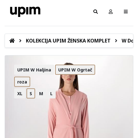
KOLEKCIJA UPIM ŽENSKA KOMPLET
W Donj
UPIM W Haljina
UPIM W Ogrtač
roza
XL
S
M
L