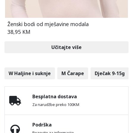
Ženski bodi od mješavine modala
38,95 KM
Učitajte više
W Haljine i suknje
M Čarape
Dječak 9-15g
Besplatna dostava
Za narudžbe preko 100KM
Podrška
Pozovite za informacije