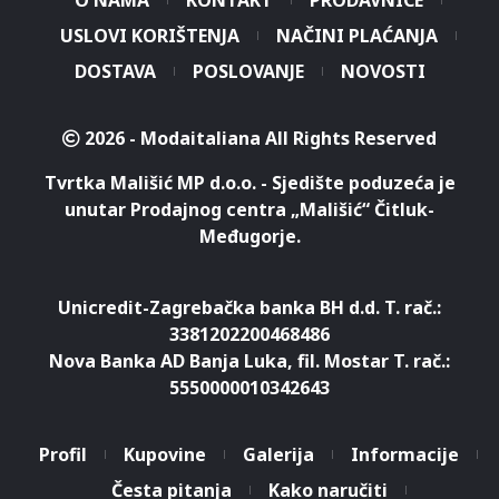
O NAMA
KONTAKT
PRODAVNICE
USLOVI KORIŠTENJA
NAČINI PLAĆANJA
DOSTAVA
POSLOVANJE
NOVOSTI
2026 - Modaitaliana All Rights Reserved
Tvrtka Mališić MP d.o.o. - Sjedište poduzeća je
unutar Prodajnog centra „Mališić“ Čitluk-
Međugorje.
Unicredit-Zagrebačka banka BH d.d. T. rač.:
3381202200468486
Nova Banka AD Banja Luka, fil. Mostar T. rač.:
5550000010342643
Profil
Kupovine
Galerija
Informacije
Česta pitanja
Kako naručiti