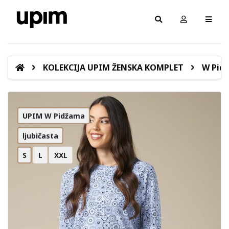
KOLEKCIJA UPIM ŽENSKA KOMPLET
W Pid
UPIM W Pidžama
ljubičasta
S
L
XXL