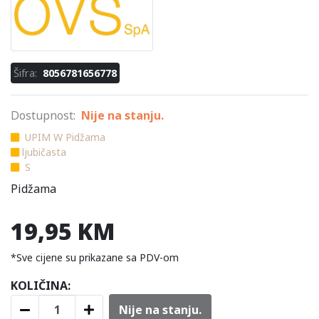
Šifra:
8056781656778
Dostupnost:
Nije na stanju.
UPIM W Pidžama
ljubičasta
S
Pidžama
19,95 KM
*Sve cijene su prikazane sa PDV-om
KOLIČINA:
Nije na stanju.