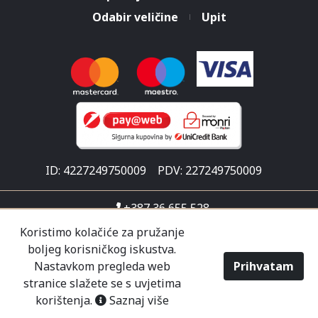
Odabir veličine
Upit
ID: 4227249750009
PDV: 227249750009
+387 36 655 528
info@malisicshop.ba
Koristimo kolačiće za pružanje
boljeg korisničkog iskustva.
Put za Ljubuški 1
Nastavkom pregleda web
Prihvatam
Pon-sub 07:30 - 21:00
stranice slažete se s uvjetima
korištenja.
Saznaj više