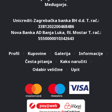
Međugorje.
Unicredit-Zagrebačka banka BH d.d. T. rač.:
3381202200468486
Nova Banka AD Banja Luka, fil. Mostar T. rač.:
5550000010342643
Profil
Kupovine
Galerija
Informacije
Česta pitanja
Kako naručiti
Odabir veličine
Upit