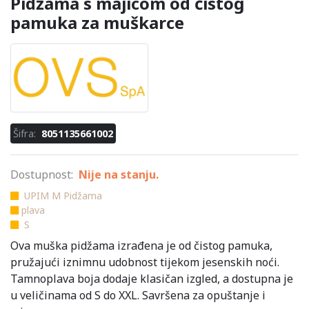
Pidžama s majicom od čistog
pamuka za muškarce
Šifra:
8051135661002
Dostupnost:
Nije na stanju.
UPIM M Pidžama
plava
S
Ova muška pidžama izrađena je od čistog pamuka,
pružajući iznimnu udobnost tijekom jesenskih noći.
Tamnoplava boja dodaje klasičan izgled, a dostupna je
u veličinama od S do XXL. Savršena za opuštanje i