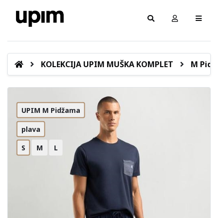
KOLEKCIJA UPIM MUŠKA KOMPLET
M Pid
UPIM M Pidžama
plava
S
M
L