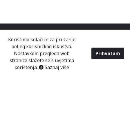
Koristimo kolačiće za pružanje
boljeg korisničkog iskustva.
Nastavkom pregleda web
Prihvatam
stranice slažete se s uvjetima
korištenja.
Saznaj više
O NAMA
KONTAKT
PRODAVNICE
USLOVI KORIŠTENJA
NAČINI PLAĆANJA
DOSTAVA
POSLOVANJE
NOVOSTI
2026 - Modaitaliana All Rights Reserved
Tvrtka Mališić MP d.o.o. - Sjedište poduzeća je
unutar Prodajnog centra „Mališić“ Čitluk-