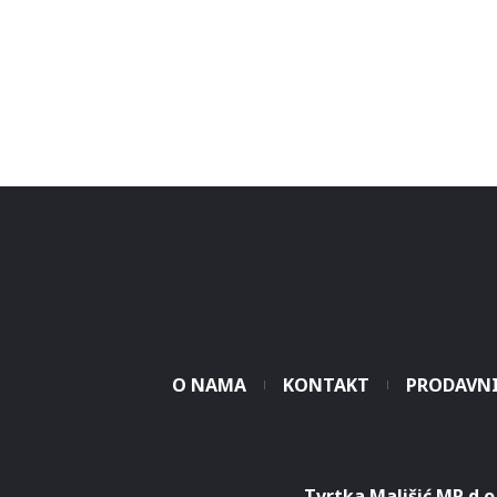
O NAMA
KONTAKT
PRODAVN
Tvrtka Mališić MP d.o