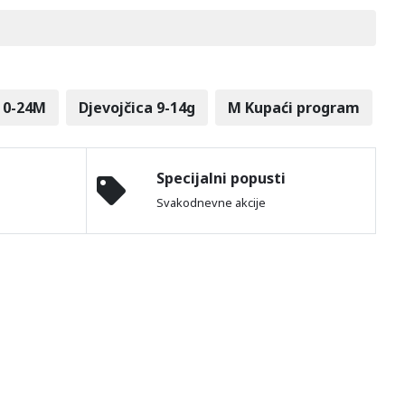
 0-24M
Djevojčica 9-14g
M Kupaći program
W
Specijalni popusti
Svakodnevne akcije