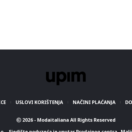
ICE
USLOVI KORIŠTENJA
NAČINI PLAĆANJA
DO
2026 - Modaitaliana All Rights Reserved
.o. - Sjedište poduzeća je unutar Prodajnog centra „Mali