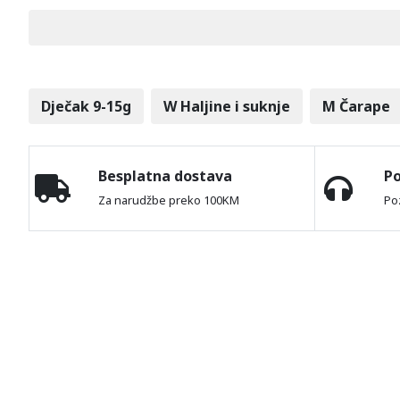
Dječak 9-15g
W Haljine i suknje
M Čarape
Besplatna dostava
P
Za narudžbe preko 100KM
Po