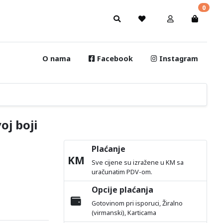
0
O nama
Facebook
Instagram
oj boji
Plaćanje
KM
Sve cijene su izražene u KM sa
uračunatim PDV-om.
Opcije plaćanja
Gotovinom pri isporuci, Žiralno
(virmanski), Karticama