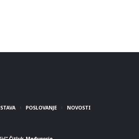
STAVA
POSLOVANJE
NOVOSTI
šić“ Čitluk-Međugorje.