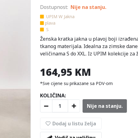
Dostupnost:
Nije na stanju.
UPIM W Jakna
plava
S
Ženska kratka jakna u plavoj boji izrađena
tkanog materijala. Idealna za zimske dane
veličinama S do XXL. Iz UPIM kolekcije za 
164,95 KM
*Sve cijene su prikazane sa PDV-om
KOLIČINA:
Nije na stanju.
Dodaj u listu želja
Vodič za veličinu