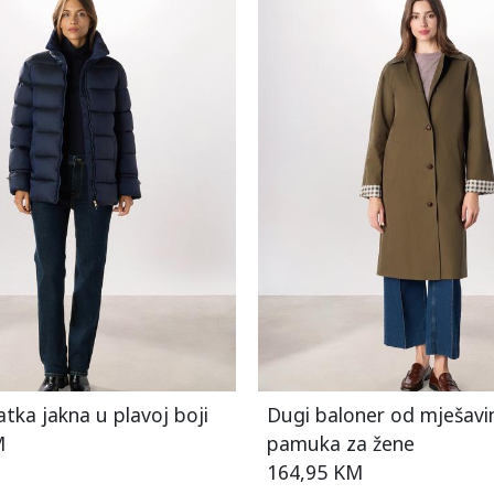
tka jakna u plavoj boji
Dugi baloner od mješavi
M
pamuka za žene
164,95 KM