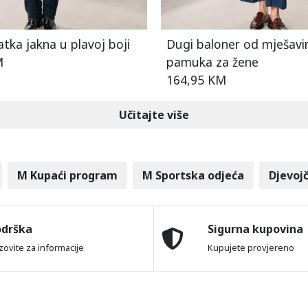
tka jakna u plavoj boji
Dugi baloner od mješavi
M
pamuka za žene
164,95 KM
Učitajte više
M Kupaći program
M Sportska odjeća
Djevoj
odrška
Sigurna kupovina
zovite za informacije
Kupujete provjereno