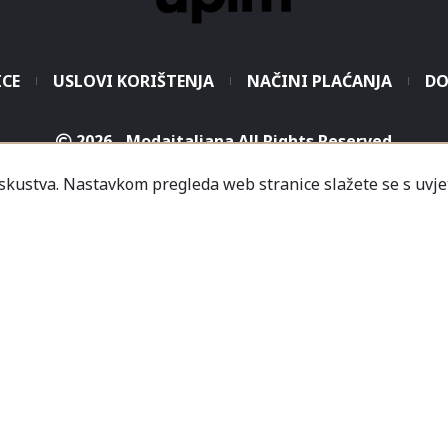
ICE
USLOVI KORIŠTENJA
NAČINI PLAĆANJA
DO
2026 - Modaitaliana All Rights Reserved
.o. - Sjedište poduzeća je unutar Prodajnog centra „Mali
iskustva. Nastavkom pregleda web stranice slažete se s uvje
icredit-Zagrebačka banka BH d.d. T. rač.: 3381202200468
a Banka AD Banja Luka, fil. Mostar T. rač.: 555000001034
rija
Informacije
Česta pitanja
Kako naručiti