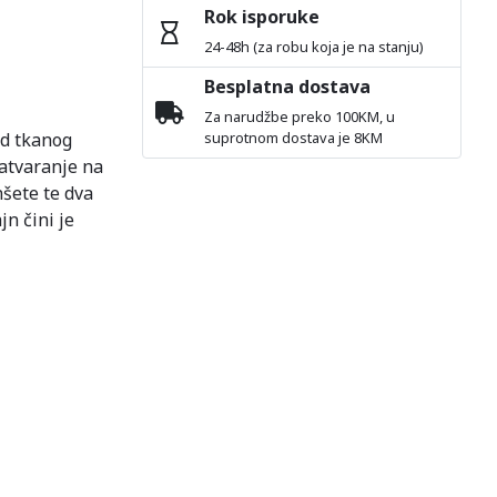
Rok isporuke
24-48h (za robu koja je na stanju)
Besplatna dostava
Za narudžbe preko 100KM, u
od tkanog
suprotnom dostava je 8KM
zatvaranje na
nšete te dva
n čini je