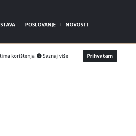
STAVA
POSLOVANJE
NOVOSTI
šić“ Čitluk-Međugorje.
tima korištenja.
Saznaj više
Prihvatam
486
2643
Odabir veličine
Upit