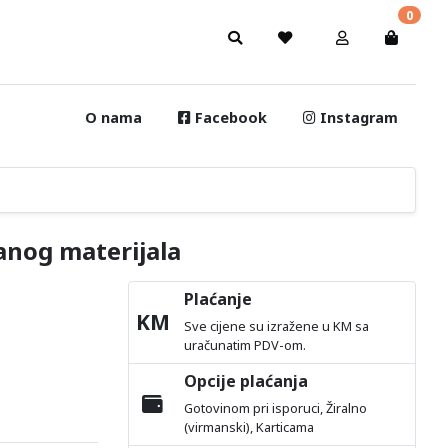
0
O nama
Facebook
Instagram
anog materijala
Plaćanje
KM
Sve cijene su izražene u KM sa
uračunatim PDV-om.
Opcije plaćanja
Gotovinom pri isporuci, Žiralno
(virmanski), Karticama