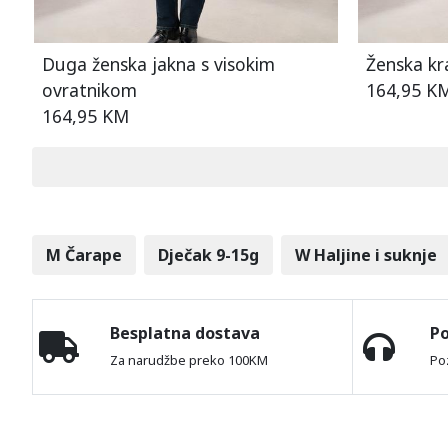
Duga ženska jakna s visokim
Ženska kra
ovratnikom
164,95 K
164,95 KM
M Čarape
Dječak 9-15g
W Haljine i suknje
Besplatna dostava
P
Za narudžbe preko 100KM
Po