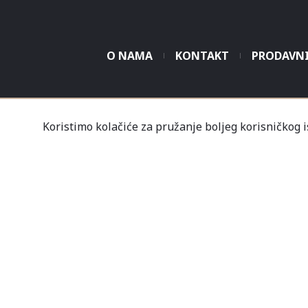
O NAMA
KONTAKT
PRODAVN
Tvrtka Mališić MP d.o
Koristimo kolačiće za pružanje boljeg korisničkog 
Un
Nov
Profil
Kupovine
Gale