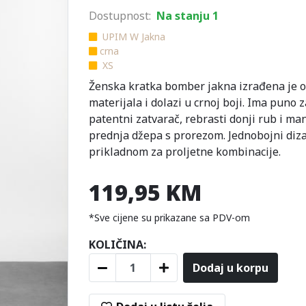
Dostupnost:
Na stanju 1
UPIM W Jakna
crna
XS
Ženska kratka bomber jakna izrađena je 
materijala i dolazi u crnoj boji. Ima puno 
patentni zatvarač, rebrasti donji rub i ma
prednja džepa s prorezom. Jednobojni dizaj
prikladnom za proljetne kombinacije.
119,95 KM
*Sve cijene su prikazane sa PDV-om
KOLIČINA:
Dodaj u korpu