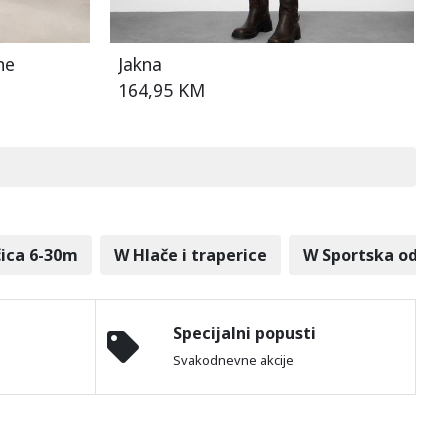
ne
Jakna
164,95 KM
čica 6-30m
W Hlače i traperice
W Sportska odjeć
Specijalni popusti
Svakodnevne akcije